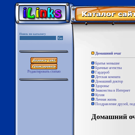
Поиск по каталогу
Домашний очаг
Братья меньшие
Брачные агенства
Редактировать статью
Гардероб
Детская комната
Домашний доктор
Здоровье
Знакомства в Интернет
Кухня
Личная жизнь
Поздравление друзей, под
Домашний оч