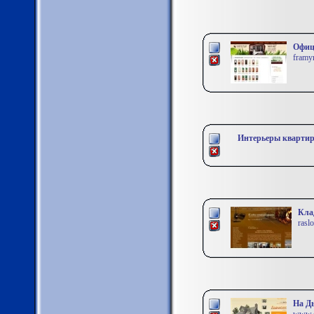
Офиц
framyr
Интерьеры квартир
Кла
rasl
На Ды