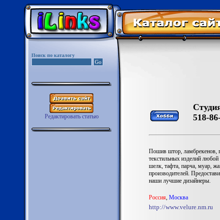
Поиск по каталогу
Студия
518-86
Редактировать статью
Пошив штор, ламбрекенов, п
текстильных изделий любой 
шелк, тафта, парча, муар, ж
производителей. Предостави
наши лучшие дизайнеры.
Россия
,
Москва
http://www.velure.nm.ru