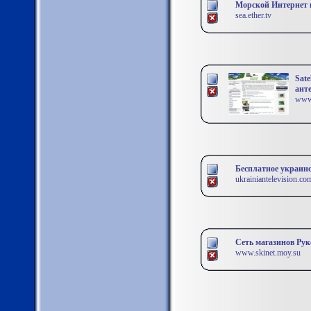
Морской Интернет 
sea.ether.tv
Sate
ант
www.
Бесплатное украинс
ukrainiantelevision.co
Сеть магазинов Рук
www.skinet.moy.su