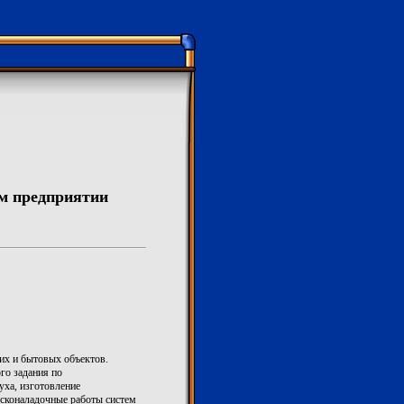
ем предприятии
их и бытовых объектов.
го задания по
уха, изготовление
усконаладочные работы систем