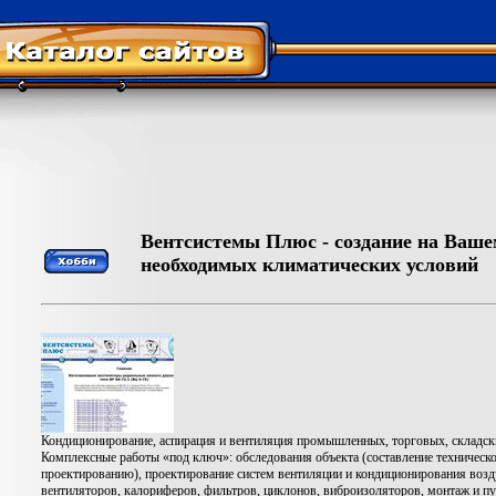
Вентсистемы Плюс - создание на Ваш
необходимых климатических условий
Кондиционирование, аспирация и вентиляция промышленных, торговых, складск
Комплексные работы «под ключ»: обследования объекта (составление техническо
проектированию), проектирование систем вентиляции и кондиционирования возд
вентиляторов, калориферов, фильтров, циклонов, виброизоляторов, монтаж и п