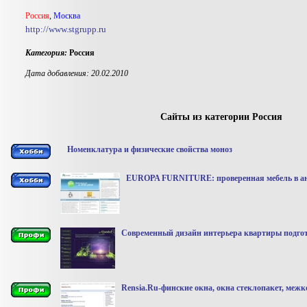
Россия
,
Москва
http://www.stgrupp.ru
Категория:
Россия
Дата добавления: 20.02.2010
Сайты из категории Россия
Номенклатура и физические свойства моноз
EUROPA FURNITURE: проверенная мебель в ан
Современный дизайн интерьера квартиры подгот
Rensia.Ru-финские окна, окна стеклопакет, меж