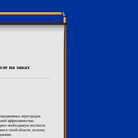
ле на заказ
передвижных перегородок.
льной эффективностью.
дают необходимую жесткость
ми в своей области, поэтому
ование.