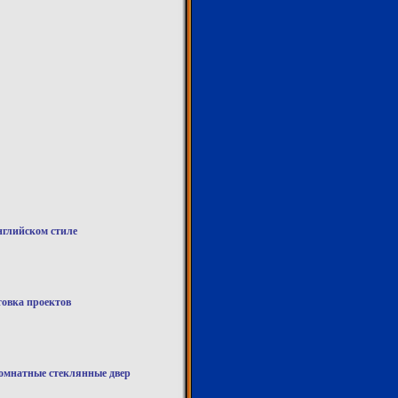
глийском стиле
овка проектов
комнатные стеклянные двер