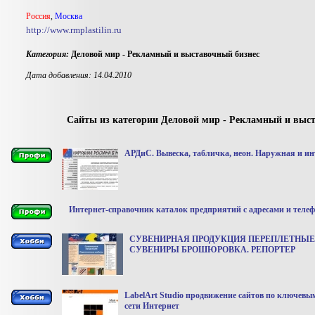
Россия
,
Москва
http://www.rmplastilin.ru
Категория:
Деловой мир - Рекламный и выставочный бизнес
Дата добавления: 14.04.2010
Сайты из категории Деловой мир - Рекламный и выс
АРДиС. Вывеска, табличка, неон. Наружная и ин
Интернет-справочник каталок предприятий с адресами и телеф
СУВЕНИРНАЯ ПРОДУКЦИЯ ПЕРЕПЛЕТНЫЕ
СУВЕНИРЫ БРОШЮРОВКА. РЕПОРТЕР
LabelArt Studio продвижение сайтов по ключевы
сети Интернет