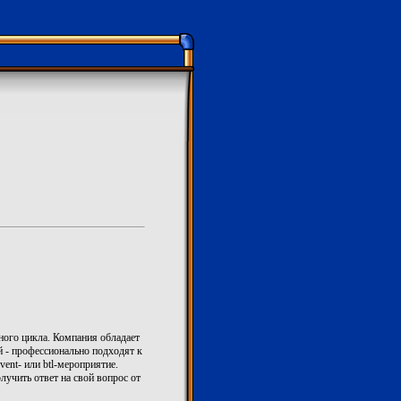
ного цикла. Компания обладает
й - профессионально подходят к
ent- или btl-мероприятие.
учить ответ на свой вопрос от