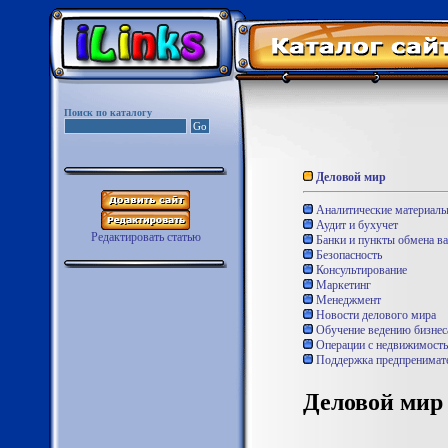
Поиск по каталогу
Деловой мир
Аналитические материал
Аудит и бухучет
Редактировать статью
Банки и пункты обмена в
Безопасность
Консультирование
Маркетинг
Менеджмент
Новости делового мира
Обучение ведению бизнес
Операции с недвижимост
Поддержка предпренимате
Деловой мир