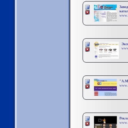
Завод
катал
www.z
Эксе
www.
"А.М
www.a
Рекл
www.r