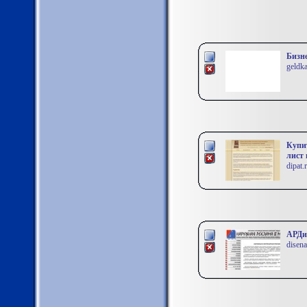
Бизн
geldka
Купи
лист 
dipat.
АРДи
disena