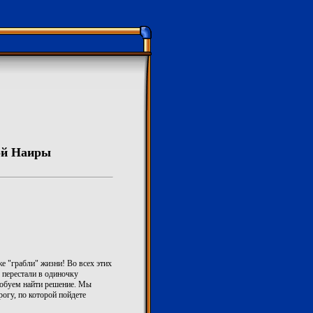
ой Наиры
же "грабли" жизни! Во всех этих
 перестали в одиночку
робуем найти решение. Мы
огу, по которой пойдете