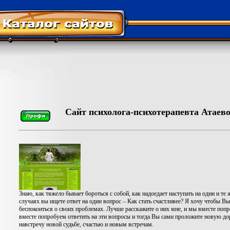
Сайт психолога-психотерапевта Атаев
Знаю, как тяжело бывает бороться с собой, как надоедает наступать на одни и те 
случаях вы ищете ответ на один вопрос – Как стать счастливее? Я хочу чтобы Вы
беспокоиться о своих проблемах. Лучше расскажите о них мне, и мы вместе поп
вместе попробуем ответить на эти вопросы и тогда Вы сами проложите новую дор
навстречу новой судьбе, счастью и новым встречам.