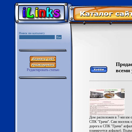
Поиск по каталогу
Продае
всеми 
Редактировать статью
Дом расположен в 7-ми км 
СПК "Грачи". Сам поселок о
дорога к СПК "Грачи" асфал
планируется асфальт). Подъ