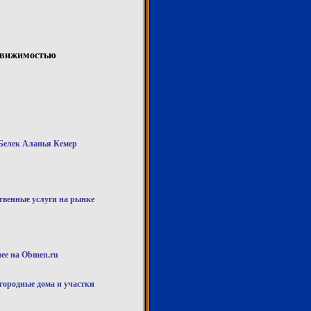
едвижимостью
Белек Аланья Кемер
твенные услуги на рынке
нее на Obmen.ru
городные дома и участки