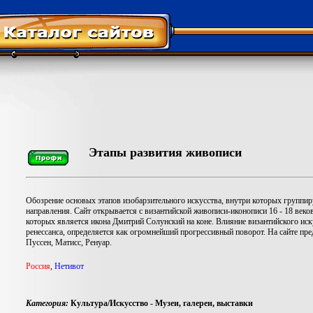
Этапы развития живописи
Обозрение основых этапов изобарзительного искусства, внутри которых группи
направления. Сайт открывается с византийской живописи-иконописи 16 - 18 век
которых является икона Дмитрий Солунский на коне. Влияние византийского иск
ренессанса, определяется как огромнейший прогрессивный поворот. На сайте пре
Пуссен, Матисс, Ренуар.
Роccия
,
Нетивот
Категория:
Культура/Искусство - Музеи, галереи, выставки