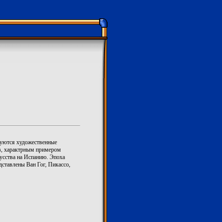
руются художественные
ов, характрным примером
усства на Испанию. Эпоха
дставлены Ван Гог, Пикассо,