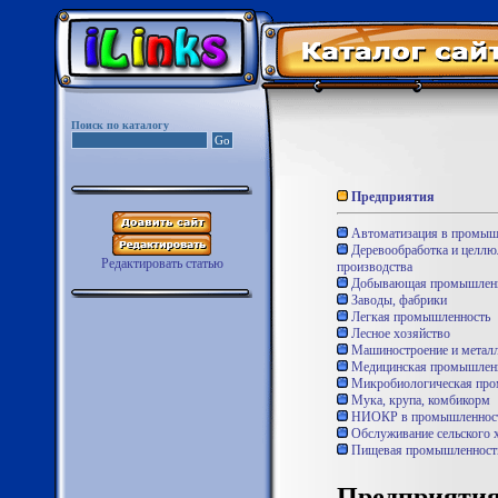
Поиск по каталогу
Предприятия
Автоматизация в промыш
Деревообработка и целл
Редактировать статью
производства
Добывающая промышленн
Заводы, фабрики
Легкая промышленность
Лесное хозяйство
Машиностроение и металл
Медицинская промышлен
Микробиологическая про
Мука, крупа, комбикорм
НИОКР в промышленнос
Обслуживание сельского 
Пищевая промышленност
Предприятия