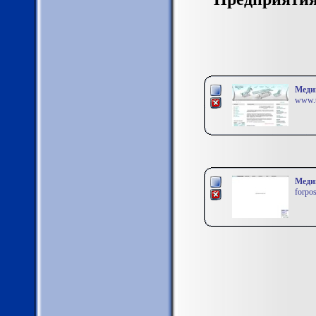
Меди
www.t
Меди
forpos