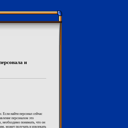
персонала и
. Если найти персонал сейчас
авление персоналом это
о, необходимо понимать, что он
 им, может получать и извлекать