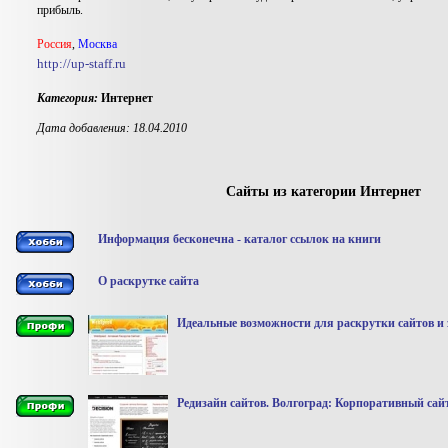
прибыль.
Россия
,
Москва
http://up-staff.ru
Категория:
Интернет
Дата добавления: 18.04.2010
Сайты из категории Интернет
Информация бесконечна - каталог ссылок на книги
О раскрутке сайта
Идеальные возможности для раскрутки сайтов и з
Редизайн сайтов. Волгоград: Корпоративный сайт