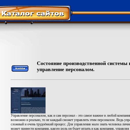
Состояние производственной системы 
управление персоналом.
Управление персоналом, как и сам персонал - это самое важное в любой компании
возможно и реально, то не каждый сможет управлять этим персоналом. Ведь упр
сложный и очень трудоёмкий процесс. Для управления мало знать человека личн
может принести компании, какую роль он будет играть и как компания, управляя