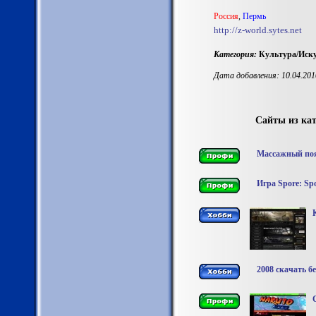
Роccия
,
Пермь
http://z-world.sytes.net
Категория:
Культура/Иску
Дата добавления: 10.04.201
Сайты из кат
Массажный поя
Игра Spore: Spo
2008 скачать 